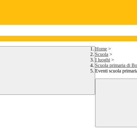
Home
>
Scuola
>
I luoghi
>
Scuola primaria di B
Eventi scuola primar