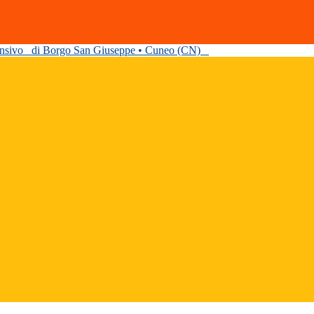
ensivo
di Borgo San Giuseppe • Cuneo (CN)