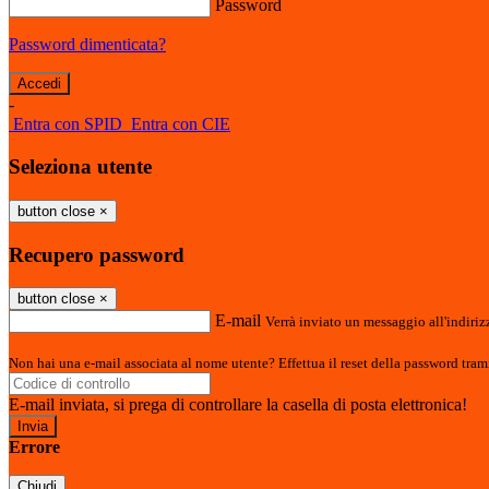
Password
Password dimenticata?
-
Entra con SPID
Entra con CIE
Seleziona utente
button close
×
Recupero password
button close
×
E-mail
Verrà inviato un messaggio all'indirizz
Non hai una e-mail associata al nome utente? Effettua il reset della password tram
E-mail inviata, si prega di controllare la casella di posta elettronica!
Errore
Chiudi