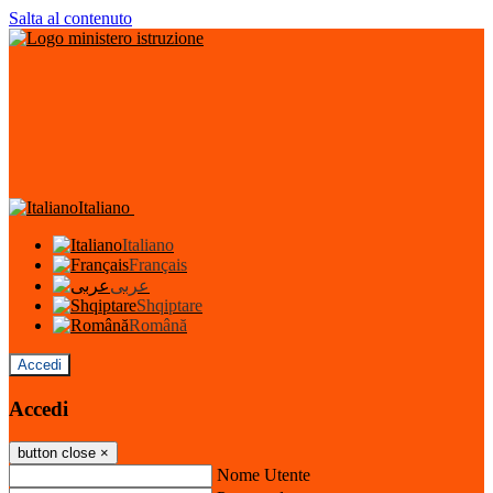
Salta al contenuto
Italiano
Italiano
Français
عربى
Shqiptare
Română
Accedi
Accedi
button close
×
Nome Utente