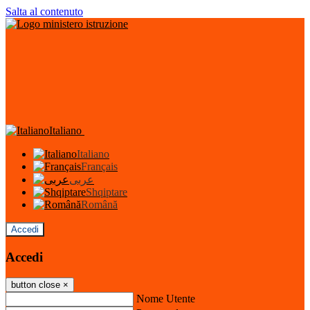
Salta al contenuto
Italiano
Italiano
Français
عربى
Shqiptare
Română
Accedi
Accedi
button close
×
Nome Utente