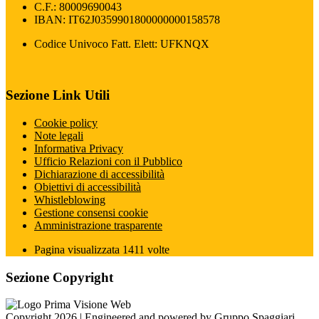
C.F.: 80009690043
IBAN: IT62J0359901800000000158578
Codice Univoco Fatt. Elett: UFKNQX
Sezione Link Utili
Cookie policy
Note legali
Informativa Privacy
Ufficio Relazioni con il Pubblico
Dichiarazione di accessibilità
Obiettivi di accessibilità
Whistleblowing
Gestione consensi cookie
Amministrazione trasparente
Pagina visualizzata
1411
volte
Sezione Copyright
Copyright 2026 | Engineered and powered by Gruppo Spaggiari