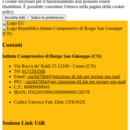
I cookie necessari per il funzionamento non possono essere
disabilitati. È possibile consultare l'elenco nella pagina della cookie
policy.
Accetta tutti
Salva le preferenze
Istituto Comprensivo di Borgo San Giuseppe
(CN)
Contatti
Istituto Comprensivo di Borgo San Giuseppe (CN)
Via Rocca de' Baldi 15 12100 - Cuneo (CN)
Tel:
0171503500
Email:
cnic847004@istruzione.it
Link per inviare una mail
PEC:
cnic847004@pec.istruzione.it
Link per inviare una mail
C.F.: 80009690043
IBAN: IT62J0359901800000000158578
Codice Univoco Fatt. Elett: UFKNQX
Sezione Link Utili