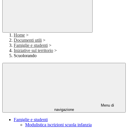
Home
>
Documenti utili
>
Famiglie e studenti
>
Iniziative sul territorio
>
Scuolorando
Menu di
navigazione
Famiglie e studenti
Modulistica iscrizioni scuola infanzia