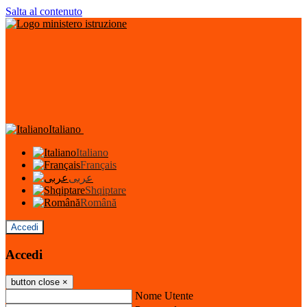
Salta al contenuto
Italiano
Italiano
Français
عربى
Shqiptare
Română
Accedi
Accedi
button close
×
Nome Utente