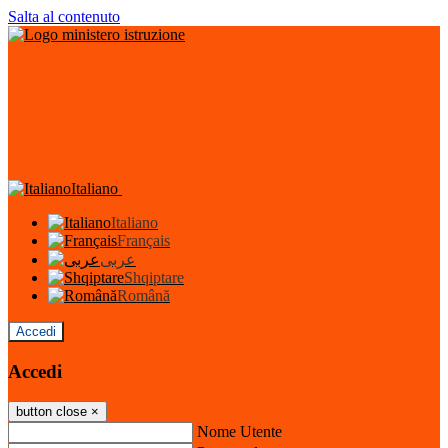
Salta al contenuto
Italiano
Italiano
Français
عربى
Shqiptare
Română
Accedi
Accedi
button close
×
Nome Utente