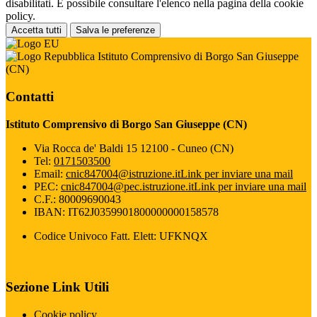
disabilitati. È possibile consultare l'elenco nella pagina della cookie
policy.
Accetta tutti
Salva le preferenze
Istituto Comprensivo di Borgo San Giuseppe
(CN)
Contatti
Istituto Comprensivo di Borgo San Giuseppe (CN)
Via Rocca de' Baldi 15 12100 - Cuneo (CN)
Tel:
0171503500
Email:
cnic847004@istruzione.it
Link per inviare una mail
PEC:
cnic847004@pec.istruzione.it
Link per inviare una mail
C.F.: 80009690043
IBAN: IT62J0359901800000000158578
Codice Univoco Fatt. Elett: UFKNQX
Sezione Link Utili
Cookie policy