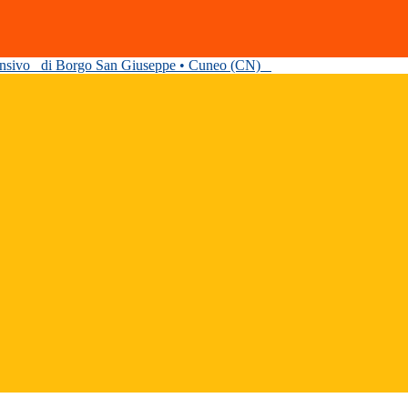
ensivo
di Borgo San Giuseppe • Cuneo (CN)