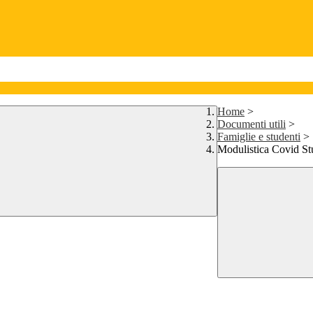
Home
>
Documenti utili
>
Famiglie e studenti
>
Modulistica Covid Stu