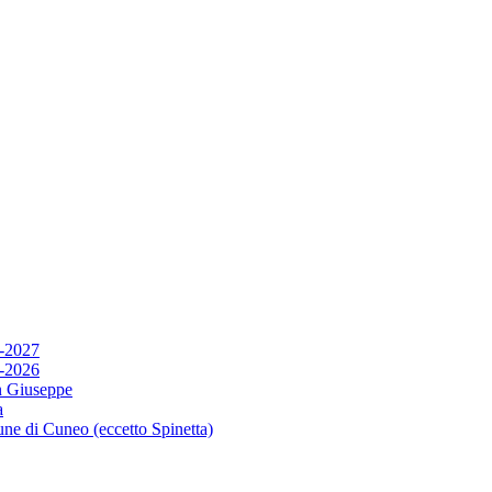
6-2027
5-2026
n Giuseppe
a
ne di Cuneo (eccetto Spinetta)