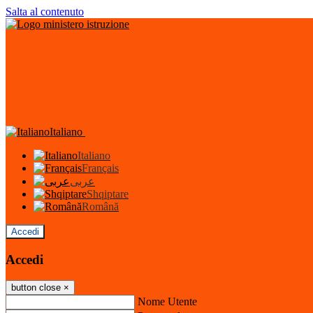
Salta al contenuto
Italiano
Italiano
Français
عربى
Shqiptare
Română
Accedi
Accedi
button close
×
Nome Utente