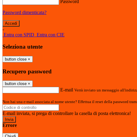
Password
Password dimenticata?
-
Entra con SPID
Entra con CIE
Seleziona utente
button close
×
Recupero password
button close
×
E-mail
Verrà inviato un messaggio all'indirizz
Non hai una e-mail associata al nome utente? Effettua il reset della password tram
E-mail inviata, si prega di controllare la casella di posta elettronica!
Errore
Chiudi