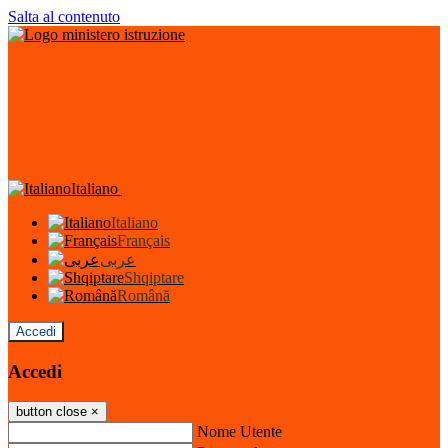
Salta al contenuto
Italiano
Italiano
Français
عربى
Shqiptare
Română
Accedi
Accedi
button close
×
Nome Utente