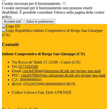
Cookie necessari per il funzionamento
I cookie necessari per il funzionamento non possono essere
disabilitati. È possibile consultare l'elenco nella pagina della cookie
policy.
Accetta tutti
Salva le preferenze
Istituto Comprensivo di Borgo San Giuseppe
(CN)
Contatti
Istituto Comprensivo di Borgo San Giuseppe (CN)
Via Rocca de' Baldi 15 12100 - Cuneo (CN)
Tel:
0171503500
Email:
cnic847004@istruzione.it
Link per inviare una mail
PEC:
cnic847004@pec.istruzione.it
Link per inviare una mail
C.F.: 80009690043
IBAN: IT62J0359901800000000158578
Codice Univoco Fatt. Elett: UFKNQX