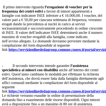
Il primo intervento riguarda
l’erogazione di voucher per la
frequenza dei centri estivi
a favore di minori appartenenti a
famiglie con indicatore ISEE inferiore a € 16.000,00. I voucher, del
valore pari a € 50,00 per ciascuna settimana di frequenza, verranno
erogati dando la precedenza ai nuclei in carico ai servizi
socioassistenziali e successivamente procedendo in ordine crescente
di ISEE. Il valore dell’indicatore ISEE determinerà anche il numero
massimo di voucher erogabili alla famiglia, come indicato
nell’avviso allegato. Le domande dovranno pervenire mediante la
compilazione del form disponibile al seguente
link
https://servizionlinededagroup.comune.cuneo.it/portal/servi
-
Il secondo intervento intende garantire
l’assistenza
specialistica ai minori con disabilità
anche all’interno dei centri
estivi. Quest’anno cambiano le modalità per effettuare la richiesta
dell’assistenza, che dovrà essere fatta dalla famiglia direttamente agli
uffici comunali mediante la compilazione del form disponibile al
seguente
link
https://servizionlinededagroup.comune.cuneo.it/portal/servi
Le richieste verranno esaudite in ordine di presentazione della
domanda fino a esaurimento delle risorse disponibili. Ogni minore
avrà a disposizione fino a un massimo di 80 ore di assistenza.