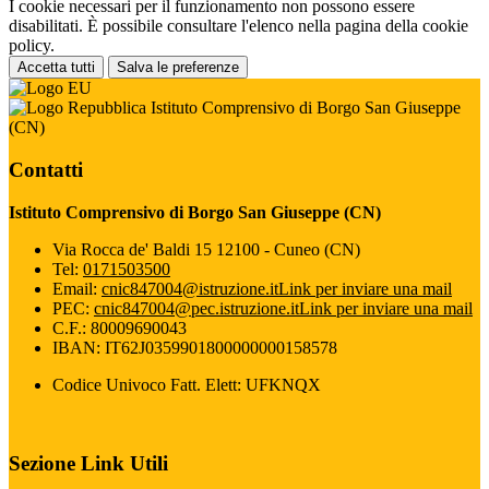
I cookie necessari per il funzionamento non possono essere
disabilitati. È possibile consultare l'elenco nella pagina della cookie
policy.
Accetta tutti
Salva le preferenze
Istituto Comprensivo di Borgo San Giuseppe
(CN)
Contatti
Istituto Comprensivo di Borgo San Giuseppe (CN)
Via Rocca de' Baldi 15 12100 - Cuneo (CN)
Tel:
0171503500
Email:
cnic847004@istruzione.it
Link per inviare una mail
PEC:
cnic847004@pec.istruzione.it
Link per inviare una mail
C.F.: 80009690043
IBAN: IT62J0359901800000000158578
Codice Univoco Fatt. Elett: UFKNQX
Sezione Link Utili