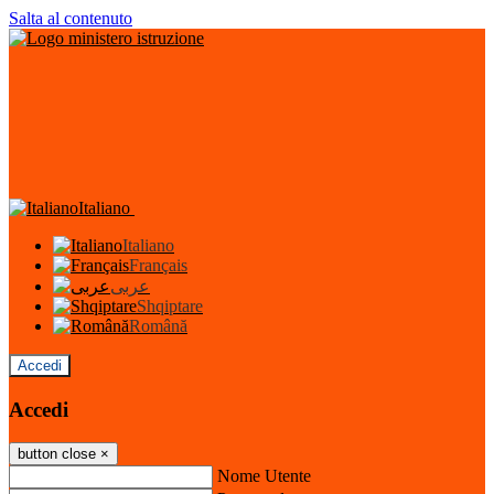
Salta al contenuto
Italiano
Italiano
Français
عربى
Shqiptare
Română
Accedi
Accedi
button close
×
Nome Utente