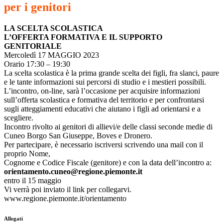
per i genitori
LA SCELTA SCOLASTICA
L’OFFERTA FORMATIVA E IL SUPPORTO
GENITORIALE
Mercoledì 17 MAGGIO 2023
Orario 17:30 – 19:30
La scelta scolastica è la prima grande scelta dei figli, fra slanci, paure
e le tante informazioni sui percorsi di studio e i mestieri possibili.
L’incontro, on-line, sarà l’occasione per acquisire informazioni
sull’offerta scolastica e formativa del territorio e per confrontarsi
sugli atteggiamenti educativi che aiutano i figli ad orientarsi e a
scegliere.
Incontro rivolto ai genitori di allievi/e delle classi seconde medie di
Cuneo Borgo San Giuseppe, Boves e Dronero.
Per partecipare, è necessario iscriversi scrivendo una mail con il
proprio Nome,
Cognome e Codice Fiscale (genitore) e con la data dell’incontro a:
orientamento.cuneo@regione.piemonte.it
entro il 15 maggio
Vi verrà poi inviato il link per collegarvi.
www.regione.piemonte.it/orientamento
Allegati