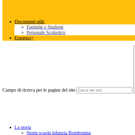
Documenti utili
Famiglie e Studenti
Personale Scolastico
Erasmus+
Campo di ricerca per le pagine del sito
La storia
Storia scuola infanzia Bombonina