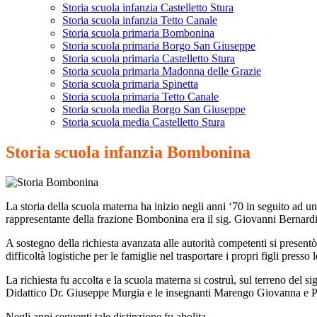
Storia scuola infanzia Castelletto Stura
Storia scuola infanzia Tetto Canale
Storia scuola primaria Bombonina
Storia scuola primaria Borgo San Giuseppe
Storia scuola primaria Castelletto Stura
Storia scuola primaria Madonna delle Grazie
Storia scuola primaria Spinetta
Storia scuola primaria Tetto Canale
Storia scuola media Borgo San Giuseppe
Storia scuola media Castelletto Stura
Storia scuola infanzia Bombonina
La storia della scuola materna ha inizio negli anni ‘70 in seguito ad un
rappresentante della frazione Bombonina era il sig. Giovanni Bernard
A sostegno della richiesta avanzata alle autorità competenti si presen
difficoltà logistiche per le famiglie nel trasportare i propri figli pres
La richiesta fu accolta e la scuola materna si costruì, sul terreno d
Didattico Dr. Giuseppe Murgia e le insegnanti Marengo Giovanna e Pep
Negli anni seguenti tale distinzione fu abolita.