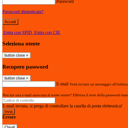
Password
Password dimenticata?
-
Entra con SPID
Entra con CIE
Seleziona utente
button close
×
Recupero password
button close
×
E-mail
Verrà inviato un messaggio all'indirizz
Non hai una e-mail associata al nome utente? Effettua il reset della password tram
E-mail inviata, si prega di controllare la casella di posta elettronica!
Errore
Chiudi