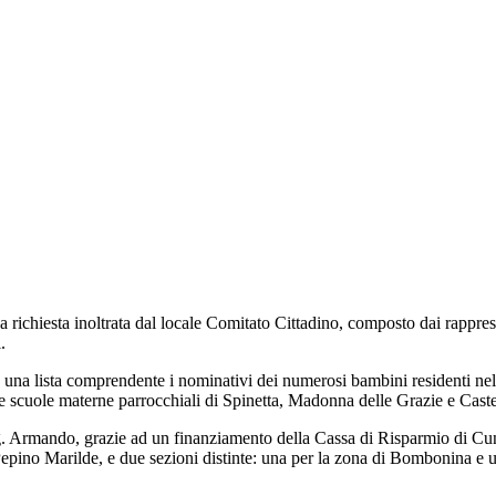
a richiesta inoltrata dal locale Comitato Cittadino, composto dai rappres
i.
tò una lista comprendente i nominativi dei numerosi bambini residenti nel
so le scuole materne parrocchiali di Spinetta, Madonna delle Grazie e Caste
el sig. Armando, grazie ad un finanziamento della Cassa di Risparmio di
ino Marilde, e due sezioni distinte: una per la zona di Bombonina e un