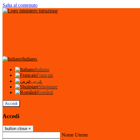
Salta al contenuto
Italiano
Italiano
Français
عربى
Shqiptare
Română
Accedi
Accedi
button close
×
Nome Utente