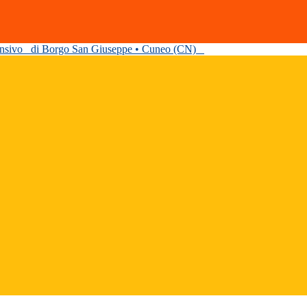
ensivo
di Borgo San Giuseppe • Cuneo (CN)