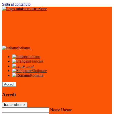
Salta al contenuto
Italiano
Italiano
Français
عربى
Shqiptare
Română
Accedi
Accedi
button close
×
Nome Utente