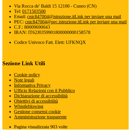
Via Rocca de' Baldi 15 12100 - Cuneo (CN)
Tel:
0171503500
Email:
cnic847004@istruzione.it
Link per inviare una mail
PEC:
cnic847004@pec.istruzione.it
Link per inviare una mail
C.F.: 80009690043
IBAN: IT62J0359901800000000158578
Codice Univoco Fatt. Elett: UFKNQX
Sezione Link Utili
Cookie policy
Note legali
Informativa Privacy
Ufficio Relazioni con il Pubblico
Dichiarazione di accessibilità
Obiettivi di accessibilità
Whistleblowing
Gestione consensi cookie
Amministrazione trasparente
Pagina visualizzata
903
volte